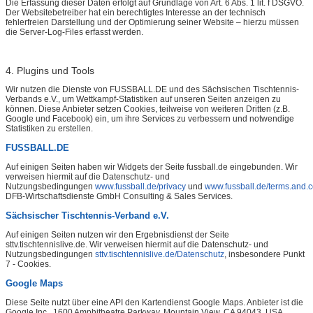
Die Erfassung dieser Daten erfolgt auf Grundlage von Art. 6 Abs. 1 lit. f DSGVO.
Der Websitebetreiber hat ein berechtigtes Interesse an der technisch
fehlerfreien Darstellung und der Optimierung seiner Website – hierzu müssen
die Server-Log-Files erfasst werden.
4. Plugins und Tools
Wir nutzen die Dienste von FUSSBALL.DE und des
Sächsischen Tischtennis-
Verbands e.V.
, um Wettkampf-Statistiken auf unseren Seiten anzeigen zu
können. Diese Anbieter setzen Cookies, teilweise von weiteren Dritten (z.B.
Google und Facebook) ein, um ihre Services zu verbessern und notwendige
Statistiken zu erstellen.
FUSSBALL.DE
Auf einigen Seiten haben wir Widgets der Seite fussball.de eingebunden. Wir
verweisen hiermit auf die Datenschutz- und
Nutzungsbedingungen
www.fussball.de/privacy
und
www.fussball.de/terms.and.c
DFB-Wirtschaftsdienste GmbH Consulting & Sales Services.
Sächsischer Tischtennis-Verband e.V.
Auf einigen Seiten nutzen wir den Ergebnisdienst der Seite
sttv.tischtennislive.de. Wir verweisen hiermit auf die Datenschutz- und
Nutzungsbedingungen
sttv.tischtennislive.de/Datenschutz
, insbesondere Punkt
7 - Cookies.
Google Maps
Diese Seite nutzt über eine API den Kartendienst Google Maps. Anbieter ist die
Google Inc., 1600 Amphitheatre Parkway, Mountain View, CA 94043, USA.