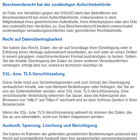
Beschwerderecht bei der zuständigen Aufsichtsbehörde
Im Falle von Verstößen gegen die DSGVO steht den Betroffenen ein
Beschwerderecht bei einer Aufsichtsbehörde, insbesondere in dem
Mitgliedstaat ihres gewöhnlichen Aufenthalts, ihres Arbeitsplatzes oder des Orts
des mutmaßlichen Verstoßes zu. Das Beschwerderecht besteht unbeschadet
anderweitiger verwaltungsrechtlicher oder gerichtlicher Rechtsbehelfe.
Recht auf Datenübertragbarkeit
Sie haben das Recht, Daten, die wir auf Grundlage Ihrer Einwilligung oder in
Erfüllung eines Vertrags automatisiert verarbeiten, an sich oder an einen Dritten
in einem gängigen, maschinenlesbaren Format aushändigen zu lassen. Sofern
Sie die direkte Übertragung der Daten an einen anderen Verantwortlichen
verlangen, erfolgt dies nur, soweit es technisch machbar ist.
SSL- bzw. TLS-Verschlüsselung
Diese Seite nutzt aus Sicherheitsgründen und zum Schutz der Übertragung
vertraulicher Inhalte, wie zum Beispiel Bestellungen oder Anfragen, die Sie an
uns als Seitenbetreiber senden, eine SSL-bzw. TLS-Verschlüsselung. Eine
verschlüsselte Verbindung erkennen Sie daran, dass die Adresszeile des
Browsers von “http://” auf “https://” wechselt und an dem Schloss-Symbol in Ihrer
Browserzeile.
Wenn die SSL- bzw. TLS-Verschlüsselung aktiviert ist, können die Daten, die
Sie an uns übermitteln, nicht von Dritten mitgelesen werden.
Auskunft, Sperrung, Löschung und Berichtigung
Sie haben im Rahmen der geltenden gesetzlichen Bestimmungen jederzeit das
Recht auf unentgeltliche Auskunft über Ihre gespeicherten personenbezogenen